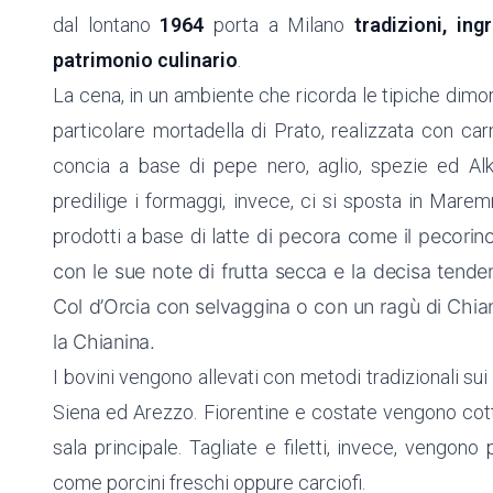
dal lontano
1964
porta a Milano
tradizioni, in
patrimonio culinario
.
La cena, in un ambiente che ricorda le tipiche dimo
particolare mortadella di Prato, realizzata con ca
concia a base di pepe nero, aglio, spezie ed Al
predilige i formaggi, invece, ci si sposta in Maremm
prodotti a base di latte
di pecora come il pecorino 
con le sue note di frutta secca e la decisa tenden
Col d’Orcia con selvaggina o con un ragù di Chianin
la Chianina.
I bovini vengono allevati con metodi tradizionali sui t
Siena ed Arezzo. Fiorentine e costate vengono cotte
sala principale. Tagliate e filetti, invece, vengono
come porcini freschi oppure carciofi.