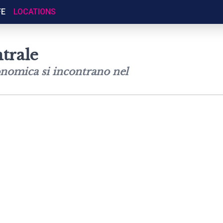
FE
LOCATIONS
trale
onomica si incontrano nel