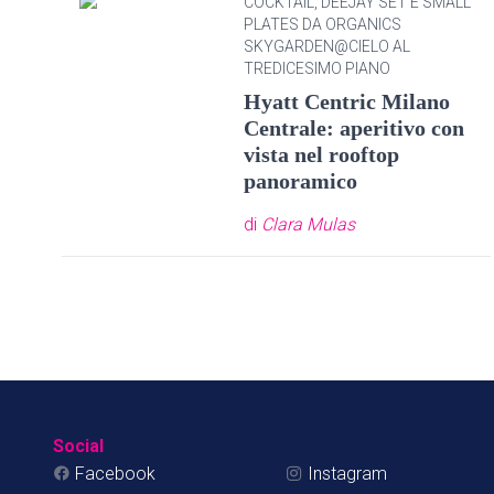
COCKTAIL, DEEJAY SET E SMALL
PLATES DA ORGANICS
SKYGARDEN@CIELO AL
TREDICESIMO PIANO
Hyatt Centric Milano
Centrale: aperitivo con
vista nel rooftop
panoramico
di
Clara Mulas
Social
Facebook
Instagram