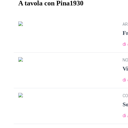
A tavola con Pina1930
AR
Fr
di
NO
Vi
di
CO
So
di