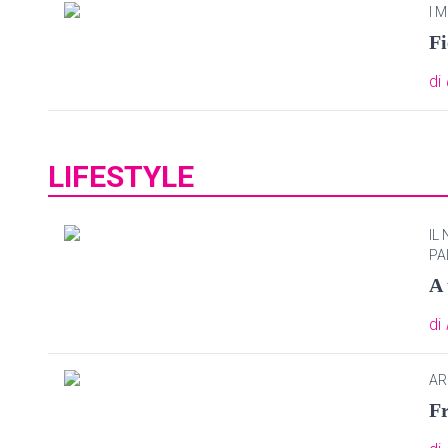
I 
Fi
di
LIFESTYLE
IL
PA
A 
di
AR
Fr