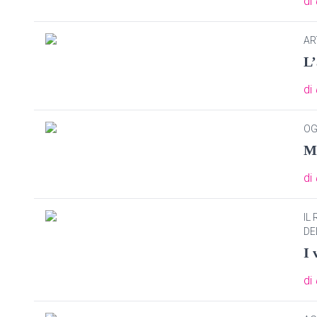
di
AR
L’
di
OG
M
di
IL
DE
I 
di