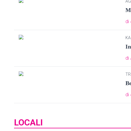
AG
Ma
di
KA
In
di
TR
Be
di
LOCALI